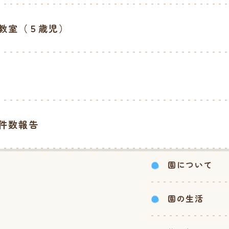
教室（５歳児）
件数報告
園について
園の生活