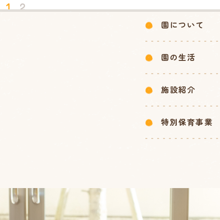
1
2
園について
園の生活
施設紹介
特別保育事業