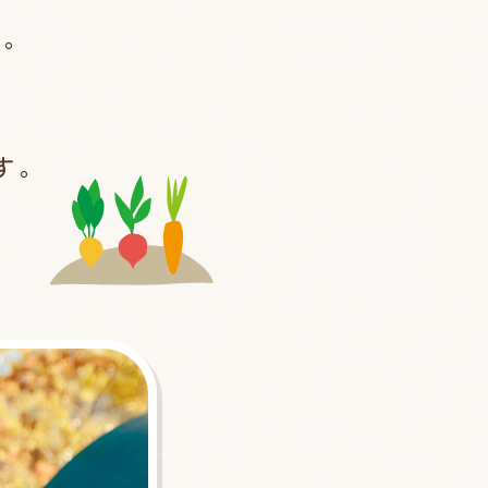
園。
す。