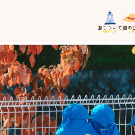
法人まほろば） : 御池台こども園
園について
園の
ABOUT
LIF