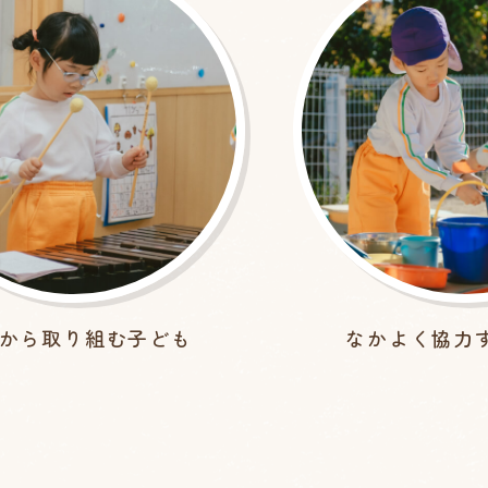
から
取り組む子ども
なかよく
協力