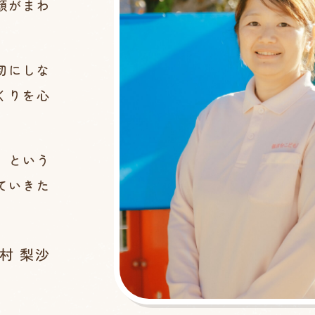
顔がまわ
。
切にしな
くりを心
」という
ていきた
村 梨沙