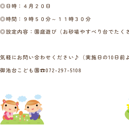
◎日時：４月２０日
◎時間：９時５０分～１１時３０分
◎設定内容：園庭遊び（お砂場やすべり台でたく
気軽にお問い合わせください♪（実施日の10日前
御池台こども園☎072-297-5108