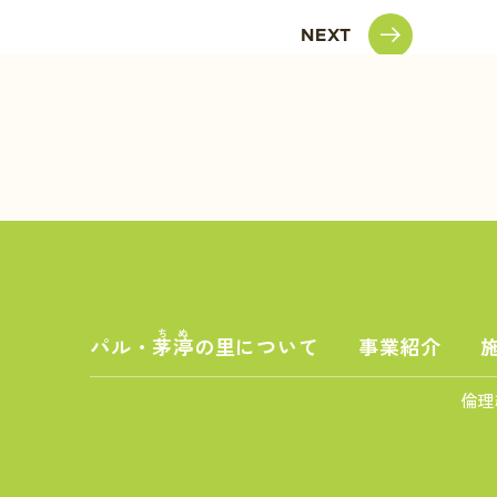
NEXT
ちぬ
パル・
茅渟
の里について
事業紹介
倫理