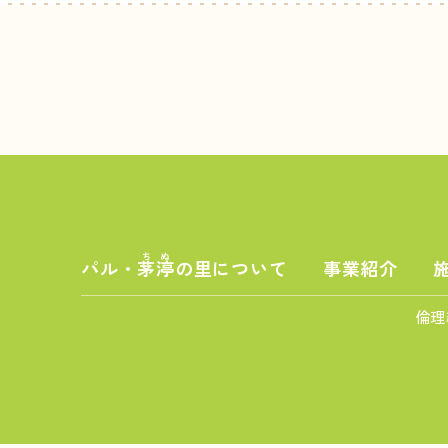
ちぬ
パル・
茅渟
の里について
事業紹介
倫理