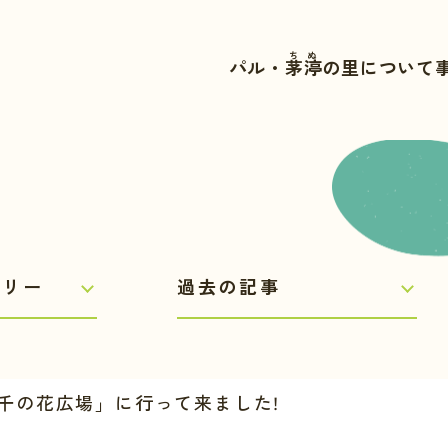
ちぬ
パル・
茅渟
の里について
千の花広場」に行って来ました!