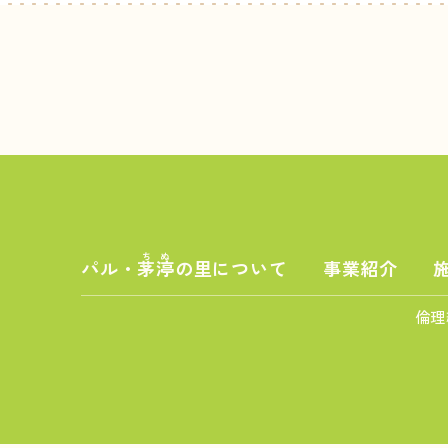
ちぬ
パル・
茅渟
の里について
事業紹介
倫理