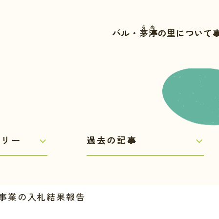
ちぬ
パル・
茅渟
の里について
事業の入札結果報告