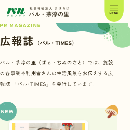
MENU
PR MAGAZINE
広報誌
（パル・TIMES）
パル・茅渟の里（ぱる・ちぬのさと）では、
施設
の各事業や利用者さんの生活風景をお伝えする
広
報誌 「パル･TIMES」を発行しています。
最新号